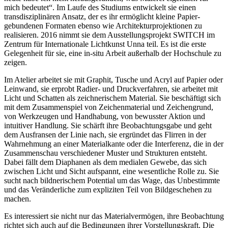
mich bedeutet“. Im Laufe des Studiums entwickelt sie einen
transdisziplinären Ansatz, der es ihr ermöglicht kleine Papier-
gebundenen Formaten ebenso wie Architekturprojektionen zu
realisieren. 2016 nimmt sie dem Ausstellungsprojekt SWITCH im
Zentrum für Internationale Lichtkunst Unna teil. Es ist die erste
Gelegenheit für sie, eine in-situ Arbeit außerhalb der Hochschule zu
zeigen.
Im Atelier arbeitet sie mit Graphit, Tusche und Acryl auf Papier oder
Leinwand, sie erprobt Radier- und Druckverfahren, sie arbeitet mit
Licht und Schatten als zeichnerischem Material. Sie beschäftigt sich
mit dem Zusammenspiel von Zeichenmaterial und Zeichengrund,
von Werkzeugen und Handhabung, von bewusster Aktion und
intuitiver Handlung. Sie schärft ihre Beobachtungsgabe und geht
dem Ausfransen der Linie nach, sie ergründet das Flirren in der
Wahrnehmung an einer Materialkante oder die Interferenz, die in der
Zusammenschau verschiedener Muster und Strukturen entsteht.
Dabei fällt dem Diaphanen als dem medialen Gewebe, das sich
zwischen Licht und Sicht aufspannt, eine wesentliche Rolle zu. Sie
sucht nach bildnerischem Potential um das Wage, das Unbestimmte
und das Veränderliche zum expliziten Teil von Bildgeschehen zu
machen.
Es interessiert sie nicht nur das Materialvermögen, ihre Beobachtung
richtet sich auch auf die Bedingungen ihrer Vorstellungskraft. Die