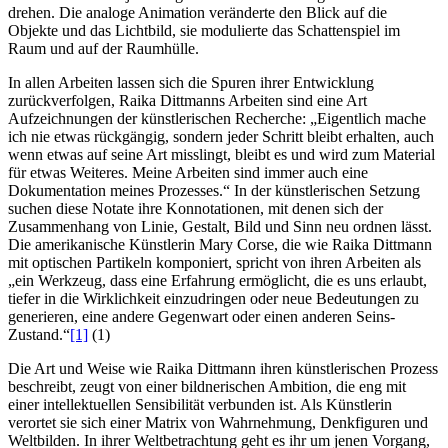
drehen. Die analoge Animation veränderte den Blick auf die
Objekte und das Lichtbild, sie modulierte das Schattenspiel im
Raum und auf der Raumhülle.
In allen Arbeiten lassen sich die Spuren ihrer Entwicklung
zurückverfolgen, Raika Dittmanns Arbeiten sind eine Art
Aufzeichnungen der künstlerischen Recherche: „Eigentlich mache
ich nie etwas rückgängig, sondern jeder Schritt bleibt erhalten, auch
wenn etwas auf seine Art misslingt, bleibt es und wird zum Material
für etwas Weiteres. Meine Arbeiten sind immer auch eine
Dokumentation meines Prozesses.“ In der künstlerischen Setzung
suchen diese Notate ihre Konnotationen, mit denen sich der
Zusammenhang von Linie, Gestalt, Bild und Sinn neu ordnen lässt.
Die amerikanische Künstlerin Mary Corse, die wie Raika Dittmann
mit optischen Partikeln komponiert, spricht von ihren Arbeiten als
„ein Werkzeug, dass eine Erfahrung ermöglicht, die es uns erlaubt,
tiefer in die Wirklichkeit einzudringen oder neue Bedeutungen zu
generieren, eine andere Gegenwart oder einen anderen Seins-
Zustand.“
[1]
(1)
Die Art und Weise wie Raika Dittmann ihren künstlerischen Prozess
beschreibt, zeugt von einer bildnerischen Ambition, die eng mit
einer intellektuellen Sensibilität verbunden ist. Als Künstlerin
verortet sie sich einer Matrix von Wahrnehmung, Denkfiguren und
Weltbilden. In ihrer Weltbetrachtung geht es ihr um jenen Vorgang,