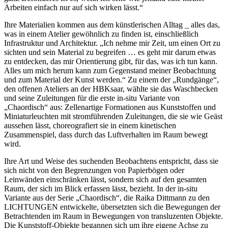
Arbeiten einfach nur auf sich wirken lässt.“
Ihre Materialien kommen aus dem künstlerischen Alltag _ alles das,
was in einem Atelier gewöhnlich zu finden ist, einschließlich
Infrastruktur und Architektur. „Ich nehme mir Zeit, um einen Ort zu
sichten und sein Material zu begreifen … es geht mir darum etwas
zu entdecken, das mir Orientierung gibt, für das, was ich tun kann.
Alles um mich herum kann zum Gegenstand meiner Beobachtung
und zum Material der Kunst werden.“ Zu einem der „Rundgänge“,
den offenen Ateliers an der HBKsaar, wählte sie das Waschbecken
und seine Zuleitungen für die erste in-situ Variante von
„Chaordisch“ aus: Zellenartige Formationen aus Kunststoffen und
Miniaturleuchten mit stromführenden Zuleitungen, die sie wie Geäst
aussehen lässt, choreografiert sie in einem kinetischen
Zusammenspiel, dass durch das Luftverhalten im Raum bewegt
wird.
Ihre Art und Weise des suchenden Beobachtens entspricht, dass sie
sich nicht von den Begrenzungen von Papierbögen oder
Leinwänden einschränken lässt, sondern sich auf den gesamten
Raum, der sich im Blick erfassen lässt, bezieht. In der in-situ
Variante aus der Serie „Chaordisch“, die Raika Dittmann zu den
LICHTUNGEN entwickelte, übersetzten sich die Bewegungen der
Betrachtenden im Raum in Bewegungen von transluzenten Objekte.
Die Kunststoff-Objekte begannen sich um ihre eigene Achse zu