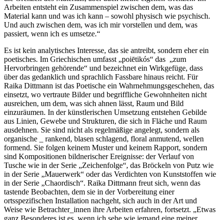
Arbeiten entsteht ein Zusammenspiel zwischen dem, was das
Material kann und was ich kann – sowohl physisch wie psychisch.
Und auch zwischen dem, was ich mir vorstellen und dem, was
passiert, wenn ich es umsetze.“
Es ist kein analytisches Interesse, das sie antreibt, sondern eher ein
poetisches. Im Griechischen umfasst „poiētikós“ das „zum
Hervorbringen gehörende“ und bezeichnet ein Wirkgefüge, dass
über das gedanklich und sprachlich Fassbare hinaus reicht. Für
Raika Dittmann ist das Poetische ein Wahrnehmungsgeschehen, das
einsetzt, wo vertraute Bilder und begriffliche Gewohnheiten nicht
ausreichen, um dem, was sich ahnen lässt, Raum und Bild
einzuräumen. In der künstlerischen Umsetzung entstehen Gebilde
aus Linien, Gewebe und Strukturen, die sich in Fläche und Raum
ausdehnen. Sie sind nicht als regelmäßige angelegt, sondern als
organische _ rankend, blasen schlagend, floral anmutend, wellen
formend. Sie folgen keinem Muster und keinem Rapport, sondern
sind Kompositionen bildnerischer Ereignisse: der Verlauf von
Tusche wie in der Serie „Zeichenfolge“, das Bröckeln von Putz wie
in der Serie „Mauerwerk“ oder das Verdichten von Kunststoffen wie
in der Serie „Chaordisch“. Raika Dittmann freut sich, wenn das
tastende Beobachten, dem sie in der Vorbereitung einer
ortsspezifischen Installation nachgeht, sich auch in der Art und
Weise wie Betrachter_innen ihre Arbeiten erfahren, fortsetzt. „Etwas
ganz Besonderes ist es, wenn ich sehe wie jemand eine meiner