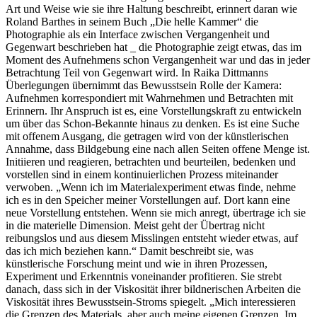
Art und Weise wie sie ihre Haltung beschreibt, erinnert daran wie
Roland Barthes in seinem Buch „Die helle Kammer“ die
Photographie als ein Interface zwischen Vergangenheit und
Gegenwart beschrieben hat _ die Photographie zeigt etwas, das im
Moment des Aufnehmens schon Vergangenheit war und das in jeder
Betrachtung Teil von Gegenwart wird. In Raika Dittmanns
Überlegungen übernimmt das Bewusstsein Rolle der Kamera:
Aufnehmen korrespondiert mit Wahrnehmen und Betrachten mit
Erinnern. Ihr Anspruch ist es, eine Vorstellungskraft zu entwickeln
um über das Schon-Bekannte hinaus zu denken. Es ist eine Suche
mit offenem Ausgang, die getragen wird von der künstlerischen
Annahme, dass Bildgebung eine nach allen Seiten offene Menge ist.
Initiieren und reagieren, betrachten und beurteilen, bedenken und
vorstellen sind in einem kontinuierlichen Prozess miteinander
verwoben. „Wenn ich im Materialexperiment etwas finde, nehme
ich es in den Speicher meiner Vorstellungen auf. Dort kann eine
neue Vorstellung entstehen. Wenn sie mich anregt, übertrage ich sie
in die materielle Dimension. Meist geht der Übertrag nicht
reibungslos und aus diesem Misslingen entsteht wieder etwas, auf
das ich mich beziehen kann.“ Damit beschreibt sie, was
künstlerische Forschung meint und wie in ihren Prozessen,
Experiment und Erkenntnis voneinander profitieren. Sie strebt
danach, dass sich in der Viskosität ihrer bildnerischen Arbeiten die
Viskosität ihres Bewusstsein-Stroms spiegelt. „Mich interessieren
die Grenzen des Materials, aber auch meine eigenen Grenzen. Im