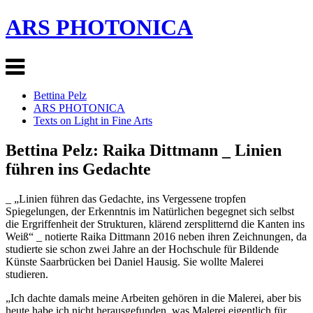
ARS PHOTONICA
Bettina Pelz
ARS PHOTONICA
Texts on Light in Fine Arts
Bettina Pelz: Raika Dittmann _ Linien
führen ins Gedachte
_ „Linien führen das Gedachte, ins Vergessene tropfen
Spiegelungen, der Erkenntnis im Natürlichen begegnet sich selbst
die Ergriffenheit der Strukturen, klärend zersplitternd die Kanten ins
Weiß“ _ notierte Raika Dittmann 2016 neben ihren Zeichnungen, da
studierte sie schon zwei Jahre an der Hochschule für Bildende
Künste Saarbrücken bei Daniel Hausig. Sie wollte Malerei
studieren.
„Ich dachte damals meine Arbeiten gehören in die Malerei, aber bis
heute habe ich nicht herausgefunden, was Malerei eigentlich für