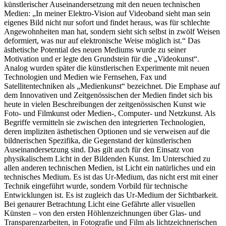
künstlerischer Auseinandersetzung mit den neuen technischen
Medien: „In meiner Elektro-Vision auf Videoband sieht man sein
eigenes Bild nicht nur sofort und findet heraus, was für schlechte
Angewohnheiten man hat, sondern sieht sich selbst in zwölf Weisen
deformiert, was nur auf elektronische Weise möglich ist.“ Das
ästhetische Potential des neuen Mediums wurde zu seiner
Motivation und er legte den Grundstein für die „Videokunst“.
Analog wurden später die künstlerischen Experimente mit neuen
Technologien und Medien wie Fernsehen, Fax und
Satellitentechniken als „Medienkunst“ bezeichnet. Die Emphase auf
dem Innovativen und Zeitgenössischen der Medien findet sich bis
heute in vielen Beschreibungen der zeitgenössischen Kunst wie
Foto- und Filmkunst oder Medien-, Computer- und Netzkunst. Als
Begriffe vermitteln sie zwischen den integrierten Technologien,
deren impliziten ästhetischen Optionen und sie verweisen auf die
bildnerischen Spezifika, die Gegenstand der künstlerischen
Auseinandersetzung sind. Das gilt auch für den Einsatz von
physikalischem Licht in der Bildenden Kunst. Im Unterschied zu
allen anderen technischen Medien, ist Licht ein natürliches und ein
technisches Medium. Es ist das Ur-Medium, das nicht erst mit einer
Technik eingeführt wurde, sondern Vorbild für technische
Entwicklungen ist. Es ist zugleich das Ur-Medium der Sichtbarkeit.
Bei genaurer Betrachtung Licht eine Gefährte aller visuellen
Künsten – von den ersten Höhlenzeichnungen über Glas- und
Transparenzarbeiten, in Fotografie und Film als lichtzeichnerischen