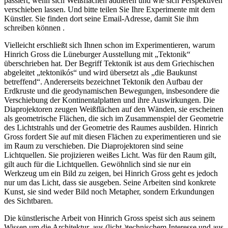
passiert, wenn sich Weißflächen addieren und wie sich Perspektiven
verschieben lassen. Und bitte teilen Sie Ihre Experimente mit dem
Künstler. Sie finden dort seine Email-Adresse, damit Sie ihm
schreiben können .
Vielleicht erschließt sich Ihnen schon im Experimentieren, warum
Hinrich Gross die Lüneburger Ausstellung mit „Tektonik“
überschrieben hat. Der Begriff Tektonik ist aus dem Griechischen
abgeleitet „tektonikós“ und wird übersetzt als „die Baukunst
betreffend“. Andererseits bezeichnet Tektonik den Aufbau der
Erdkruste und die geodynamischen Bewegungen, insbesondere die
Verschiebung der Kontinentalplatten und ihre Auswirkungen. Die
Diaprojektoren zeugen Weißflächen auf den Wänden, sie erscheinen
als geometrische Flächen, die sich im Zusammenspiel der Geometrie
des Lichtstrahls und der Geometrie des Raumes ausbilden. Hinrich
Gross fordert Sie auf mit diesen Flächen zu experimentieren und sie
im Raum zu verschieben. Die Diaprojektoren sind seine
Lichtquellen. Sie projizieren weißes Licht. Was für den Raum gilt,
gilt auch für die Lichtquellen. Gewöhnlich sind sie nur ein
Werkzeug um ein Bild zu zeigen, bei Hinrich Gross geht es jedoch
nur um das Licht, dass sie ausgeben. Seine Arbeiten sind konkrete
Kunst, sie sind weder Bild noch Metapher, sondern Erkundungen
des Sichtbaren.
Die künstlerische Arbeit von Hinrich Gross speist sich aus seinem
Wissen um die Architektur, aus (licht-)technischem Interesse und aus