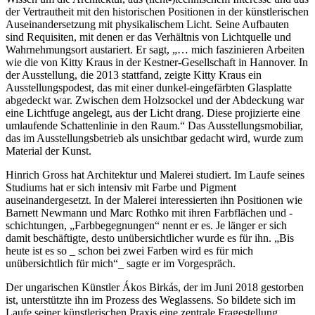
der Vertrautheit mit den historischen Positionen in der künstlerischen
Auseinandersetzung mit physikalischem Licht. Seine Aufbauten
sind Requisiten, mit denen er das Verhältnis von Lichtquelle und
Wahrnehmungsort austariert. Er sagt, „… mich faszinieren Arbeiten
wie die von Kitty Kraus in der Kestner-Gesellschaft in Hannover. In
der Ausstellung, die 2013 stattfand, zeigte Kitty Kraus ein
Ausstellungspodest, das mit einer dunkel-eingefärbten Glasplatte
abgedeckt war. Zwischen dem Holzsockel und der Abdeckung war
eine Lichtfuge angelegt, aus der Licht drang. Diese projizierte eine
umlaufende Schattenlinie in den Raum.“ Das Ausstellungsmobiliar,
das im Ausstellungsbetrieb als unsichtbar gedacht wird, wurde zum
Material der Kunst.
Hinrich Gross hat Architektur und Malerei studiert. Im Laufe seines
Studiums hat er sich intensiv mit Farbe und Pigment
auseinandergesetzt. In der Malerei interessierten ihn Positionen wie
Barnett Newmann und Marc Rothko mit ihren Farbflächen und -
schichtungen, „Farbbegegnungen“ nennt er es. Je länger er sich
damit beschäftigte, desto unübersichtlicher wurde es für ihn. „Bis
heute ist es so _ schon bei zwei Farben wird es für mich
unübersichtlich für mich“_ sagte er im Vorgespräch.
Der ungarischen Künstler Ákos Birkás, der im Juni 2018 gestorben
ist, unterstützte ihn im Prozess des Weglassens. So bildete sich im
Laufe seiner künstlerischen Praxis eine zentrale Fragestellung