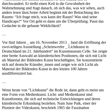
durchwandert. Er treibt einen Keil in die Gewohnheit der
Wahrnehmung und fragt danach, ob sich das, was wir sehen, auch
anders lesen lässt.Seine Arbeit beginnt mit der Betrachtung des
Raums: “Ich frage mich, was kann der Raum? Was sind seine
Handicaps?“ Vor Ort geht es dann um die Überprüfung. Passt das
Gedachte in die gebaute Wirklichkeit?
…
Vor fünf Jahren _ am 16. November 2013 _ fand die Eröffnung der
zwei-teiligen Ausstellung „Scheinwerfer _ Lichtkunst in
Deutschland im 21. Jahrhundert“ im Kunstmuseum Celle. Sie zeigte
eine breite Auswahl an künstlerischen Positionen, die sich mit Licht
als Material der Bildenden Kunst beschäftigten. Sie konzentrierte
sich auf deutsche Künstler_innen und zeigte wie sich Licht als
Material der Bildenden Kunst in den letzten 100 Jahren
ausdifferenziert hat.
…
Wenn heute von “Lichtkunst” die Rede ist, dann geht es meist um
eine Form von Medienkunst. Licht- und Medienkunst sind
Kunstformen, die sich auf technische Entwicklungen und deren
künstlerische Erkundung beziehen. Nam June Paik, einer der
Pioniere der Videokunst, beschrieb 1965 die Faszination