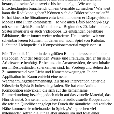
heraus, die seine Arbeitsweise bis heute prägt: „Wie wenig
Entscheidungen brauche ich um ein Gemälde zu machen? Wie weit
kann die Reduktion gehen? Können sich die Bilder selber malen?“
Er hat kinetische Situationen entwickelt, in denen er Diaprojektoren,
Mobiles und Filter kombinierte _ so wie auch Lásló Moholy-Nagy
mit seinem Licht-Raum-Modulator zu Beginn des 20. Jahrhunderts.
Später integrierte er auch Videoloops. Es entstanden begehbare
Bildräume, die er immer weiter reduzierte. Heute stehen wir vor
scheinbar leeren Räumen, in denen nur noch Spiel von Kubatur,
Licht und Lichtquelle als Kompositionsmaterial zugelassen ist.
Für “Tektonik 1″, hier in dem größten Raum, interessierte ihn der
Fußboden. Nur der bietet den Weiss- und Freiraum, den er für seine
Arbeitsweise benötigt. Er benutzt ein Amateurvideo, dessen Inhalte
nur in Restbeständen zu erkennen sind. Im Vordergrund stehen das
Zusammenspiel von Licht und Kamerabewegungen. In der
Applikation im Raum entsteht eine neuer
Wahrnehmungszusammenhang. Zu dieser Intervention hat er die
Künstlerin Sylvia Schultes eingeladen. Sie hat eine Audio-
Komposition entwickelt, die sich auf die gemeinsame
Raumerkundung bezieht, jedoch nicht auf das visuelle Material, das
Hinrich nutzt. Sie sehen und hören eine audiovisuelle Kooperation,
die wie ein Quodlibet angelegt ist: Durch die räumliche und zeitliche
Nähe kommen sie miteinander in Spiel. „Wir sprechen viel
miteinander, setzen die Dinge aber anders um und folgt einer